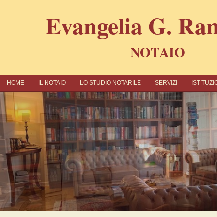
Εvangelia G. R
NOTAIO
ΗΟΜΕ
IL NOTAIO
LO STUDIO NOTARILE
SERVIZI
ISTITUZ